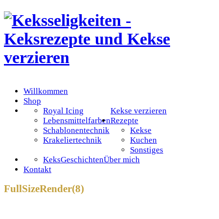
Willkommen
Shop
Royal Icing
Kekse verzieren
Lebensmittelfarben
Rezepte
Schablonentechnik
Kekse
Krakeliertechnik
Kuchen
Sonstiges
KeksGeschichten
Über mich
Kontakt
FullSizeRender(8)