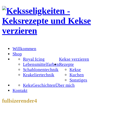
Willkommen
Shop
Royal Icing
Kekse verzieren
Lebensmittelfarben
Rezepte
Schablonentechnik
Kekse
Krakeliertechnik
Kuchen
Sonstiges
KeksGeschichten
Über mich
Kontakt
fullsizerender4