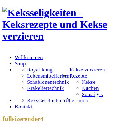
Willkommen
Shop
Royal Icing
Kekse verzieren
Lebensmittelfarben
Rezepte
Schablonentechnik
Kekse
Krakeliertechnik
Kuchen
Sonstiges
KeksGeschichten
Über mich
Kontakt
fullsizerender4