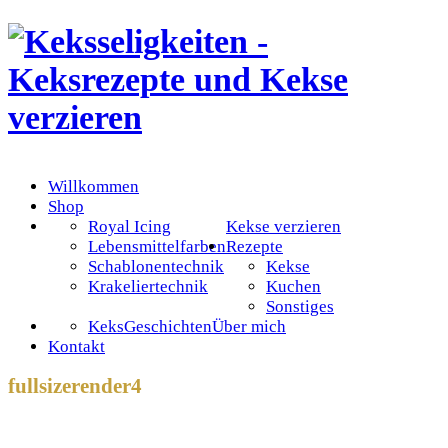
Willkommen
Shop
Royal Icing
Kekse verzieren
Lebensmittelfarben
Rezepte
Schablonentechnik
Kekse
Krakeliertechnik
Kuchen
Sonstiges
KeksGeschichten
Über mich
Kontakt
fullsizerender4