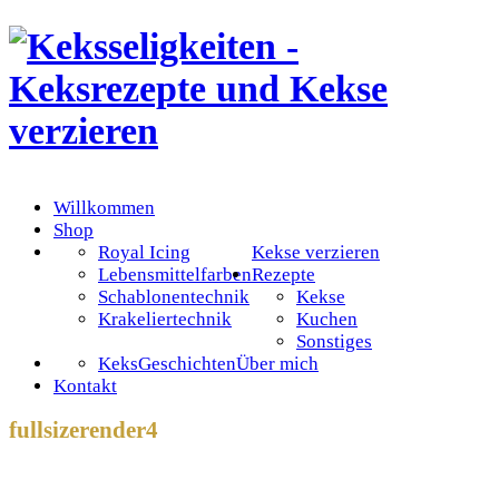
Willkommen
Shop
Royal Icing
Kekse verzieren
Lebensmittelfarben
Rezepte
Schablonentechnik
Kekse
Krakeliertechnik
Kuchen
Sonstiges
KeksGeschichten
Über mich
Kontakt
fullsizerender4