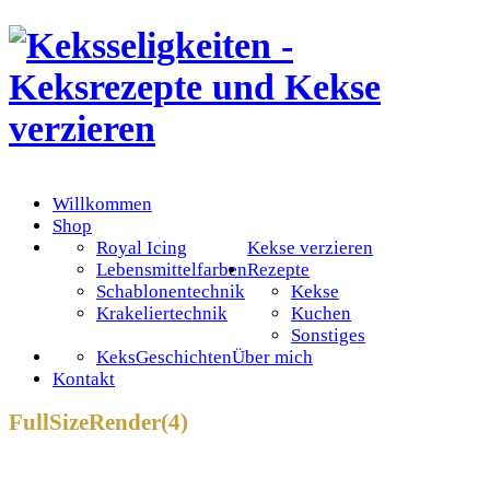
Willkommen
Shop
Royal Icing
Kekse verzieren
Lebensmittelfarben
Rezepte
Schablonentechnik
Kekse
Krakeliertechnik
Kuchen
Sonstiges
KeksGeschichten
Über mich
Kontakt
FullSizeRender(4)