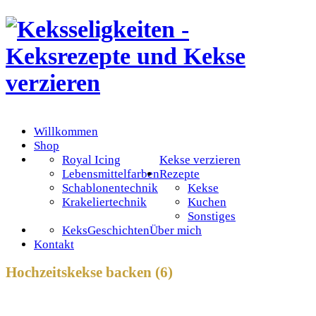
Willkommen
Shop
Royal Icing
Kekse verzieren
Lebensmittelfarben
Rezepte
Schablonentechnik
Kekse
Krakeliertechnik
Kuchen
Sonstiges
KeksGeschichten
Über mich
Kontakt
Hochzeitskekse backen (6)