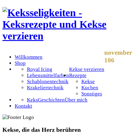
november
Willkommen
106
Shop
Royal Icing
Kekse verzieren
Lebensmittelfarben
Rezepte
Schablonentechnik
Kekse
Krakeliertechnik
Kuchen
Sonstiges
KeksGeschichten
Über mich
Kontakt
Kekse, die das Herz berühren