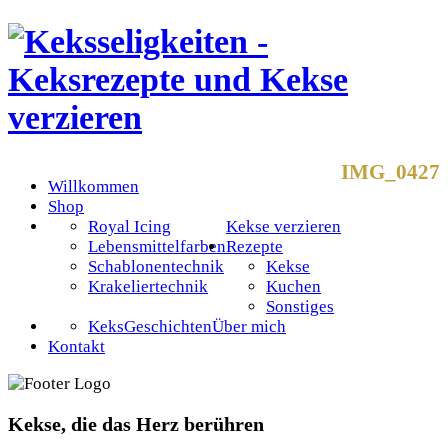
IMG_0427
Willkommen
Shop
Royal Icing
Kekse verzieren
Lebensmittelfarben
Rezepte
Schablonentechnik
Kekse
Krakeliertechnik
Kuchen
Sonstiges
KeksGeschichten
Über mich
Kontakt
Kekse, die das Herz berühren