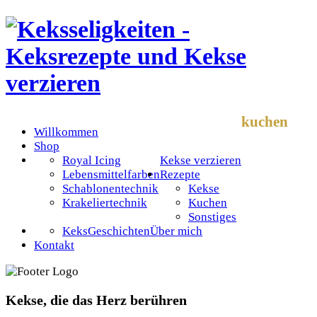
kuchen
Willkommen
Shop
Royal Icing
Kekse verzieren
Lebensmittelfarben
Rezepte
Schablonentechnik
Kekse
Krakeliertechnik
Kuchen
Sonstiges
KeksGeschichten
Über mich
Kontakt
Kekse, die das Herz berühren