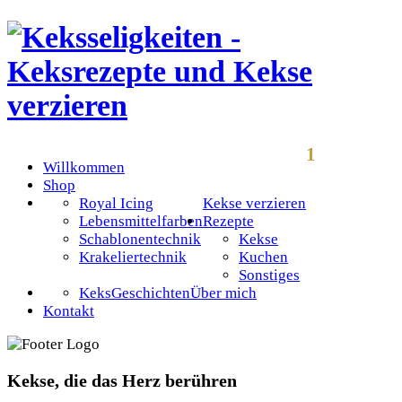
1
Willkommen
Shop
Royal Icing
Kekse verzieren
Lebensmittelfarben
Rezepte
Schablonentechnik
Kekse
Krakeliertechnik
Kuchen
Sonstiges
KeksGeschichten
Über mich
Kontakt
Kekse, die das Herz berühren