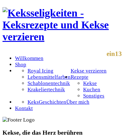
ein13
Willkommen
Shop
Royal Icing
Kekse verzieren
Lebensmittelfarben
Rezepte
Schablonentechnik
Kekse
Krakeliertechnik
Kuchen
Sonstiges
KeksGeschichten
Über mich
Kontakt
Kekse, die das Herz berühren