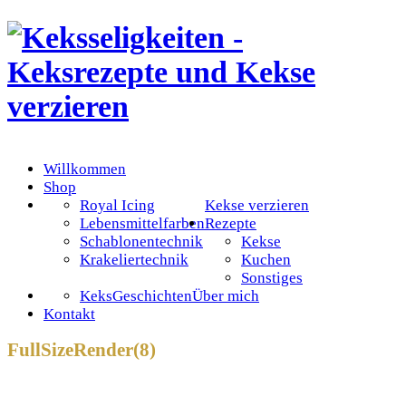
Willkommen
Shop
Royal Icing
Kekse verzieren
Lebensmittelfarben
Rezepte
Schablonentechnik
Kekse
Krakeliertechnik
Kuchen
Sonstiges
KeksGeschichten
Über mich
Kontakt
FullSizeRender(8)