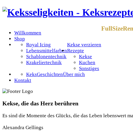
FullSizeRe
Willkommen
Shop
Royal Icing
Kekse verzieren
Lebensmittelfarben
Rezepte
Schablonentechnik
Kekse
Krakeliertechnik
Kuchen
Sonstiges
KeksGeschichten
Über mich
Kontakt
Kekse, die das Herz berühren
Es sind die Momente des Glücks, die das Leben lebenswert m
Alexandra Gellings