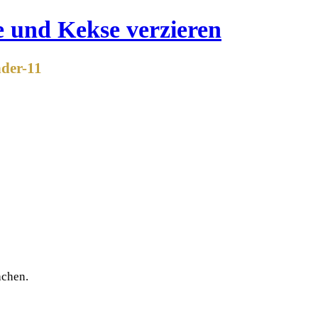
nder-11
achen.