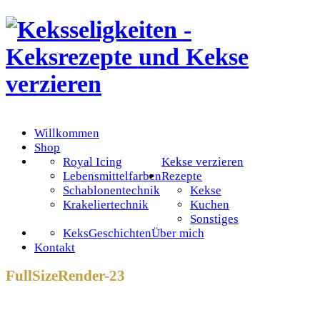
Willkommen
Shop
Royal Icing
Kekse verzieren
Lebensmittelfarben
Rezepte
Schablonentechnik
Kekse
Krakeliertechnik
Kuchen
Sonstiges
KeksGeschichten
Über mich
Kontakt
FullSizeRender-23