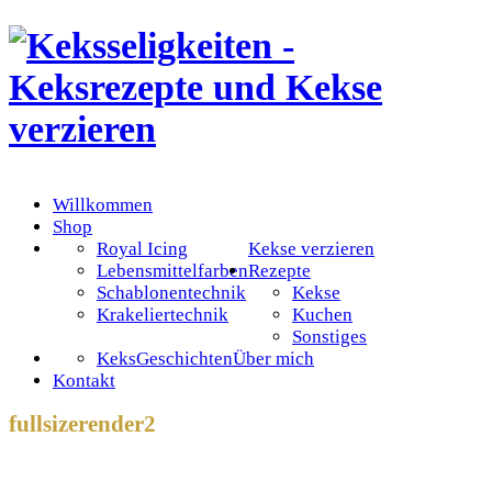
Willkommen
Shop
Royal Icing
Kekse verzieren
Lebensmittelfarben
Rezepte
Schablonentechnik
Kekse
Krakeliertechnik
Kuchen
Sonstiges
KeksGeschichten
Über mich
Kontakt
fullsizerender2