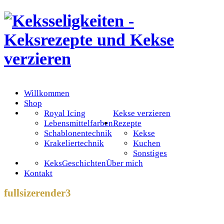
Willkommen
Shop
Royal Icing
Kekse verzieren
Lebensmittelfarben
Rezepte
Schablonentechnik
Kekse
Krakeliertechnik
Kuchen
Sonstiges
KeksGeschichten
Über mich
Kontakt
fullsizerender3