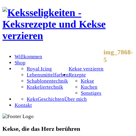
img_7868-
Willkommen
5
Shop
Royal Icing
Kekse verzieren
Lebensmittelfarben
Rezepte
Schablonentechnik
Kekse
Krakeliertechnik
Kuchen
Sonstiges
KeksGeschichten
Über mich
Kontakt
Kekse, die das Herz berühren