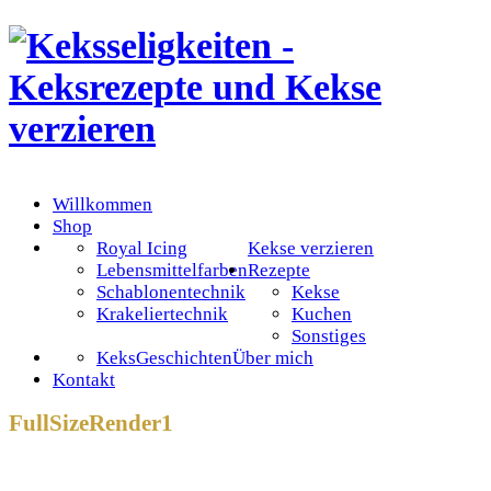
Willkommen
Shop
Royal Icing
Kekse verzieren
Lebensmittelfarben
Rezepte
Schablonentechnik
Kekse
Krakeliertechnik
Kuchen
Sonstiges
KeksGeschichten
Über mich
Kontakt
FullSizeRender1