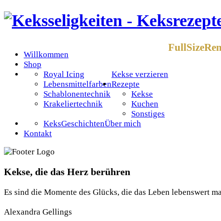
FullSizeRe
Willkommen
Shop
Royal Icing
Kekse verzieren
Lebensmittelfarben
Rezepte
Schablonentechnik
Kekse
Krakeliertechnik
Kuchen
Sonstiges
KeksGeschichten
Über mich
Kontakt
Kekse, die das Herz berühren
Es sind die Momente des Glücks, die das Leben lebenswert m
Alexandra Gellings