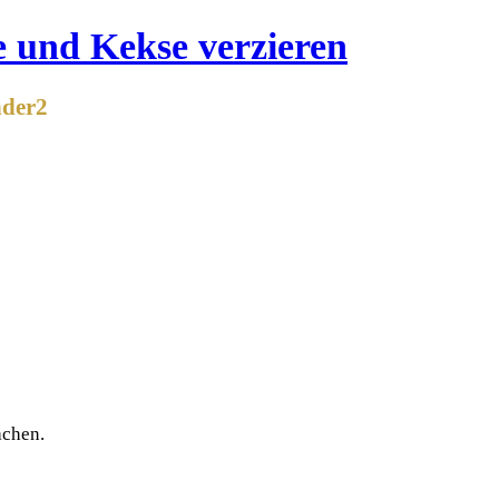
nder2
achen.