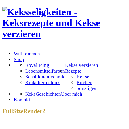
Willkommen
Shop
Royal Icing
Kekse verzieren
Lebensmittelfarben
Rezepte
Schablonentechnik
Kekse
Krakeliertechnik
Kuchen
Sonstiges
KeksGeschichten
Über mich
Kontakt
FullSizeRender2