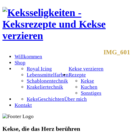
IMG_601
Willkommen
Shop
Royal Icing
Kekse verzieren
Lebensmittelfarben
Rezepte
Schablonentechnik
Kekse
Krakeliertechnik
Kuchen
Sonstiges
KeksGeschichten
Über mich
Kontakt
Kekse, die das Herz berühren