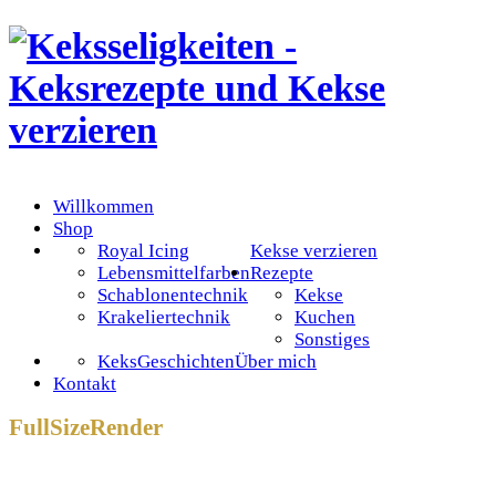
Willkommen
Shop
Royal Icing
Kekse verzieren
Lebensmittelfarben
Rezepte
Schablonentechnik
Kekse
Krakeliertechnik
Kuchen
Sonstiges
KeksGeschichten
Über mich
Kontakt
FullSizeRender