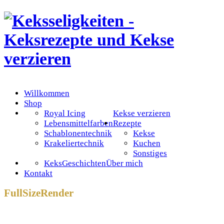
Willkommen
Shop
Royal Icing
Kekse verzieren
Lebensmittelfarben
Rezepte
Schablonentechnik
Kekse
Krakeliertechnik
Kuchen
Sonstiges
KeksGeschichten
Über mich
Kontakt
FullSizeRender