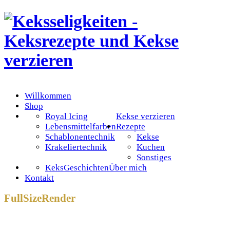
Willkommen
Shop
Royal Icing
Kekse verzieren
Lebensmittelfarben
Rezepte
Schablonentechnik
Kekse
Krakeliertechnik
Kuchen
Sonstiges
KeksGeschichten
Über mich
Kontakt
FullSizeRender