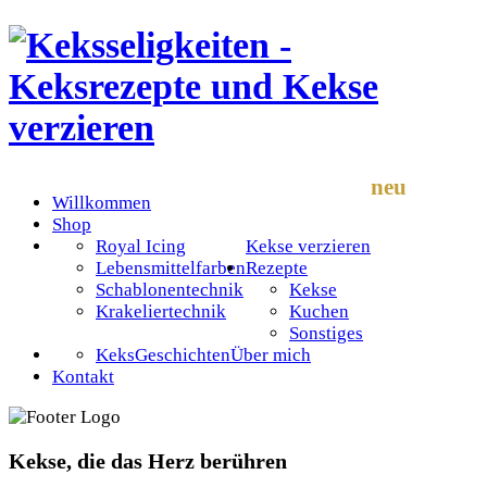
neu
Willkommen
Shop
Royal Icing
Kekse verzieren
Lebensmittelfarben
Rezepte
Schablonentechnik
Kekse
Krakeliertechnik
Kuchen
Sonstiges
KeksGeschichten
Über mich
Kontakt
Kekse, die das Herz berühren