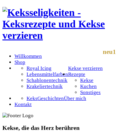
neu1
Willkommen
Shop
Royal Icing
Kekse verzieren
Lebensmittelfarben
Rezepte
Schablonentechnik
Kekse
Krakeliertechnik
Kuchen
Sonstiges
KeksGeschichten
Über mich
Kontakt
Kekse, die das Herz berühren