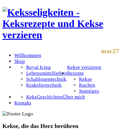
mac27
Willkommen
Shop
Royal Icing
Kekse verzieren
Lebensmittelfarben
Rezepte
Schablonentechnik
Kekse
Krakeliertechnik
Kuchen
Sonstiges
KeksGeschichten
Über mich
Kontakt
Kekse, die das Herz berühren