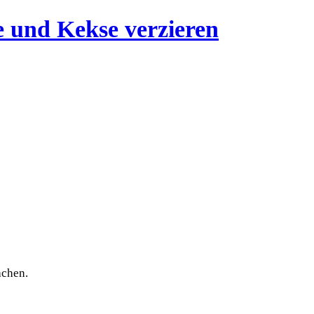
achen.