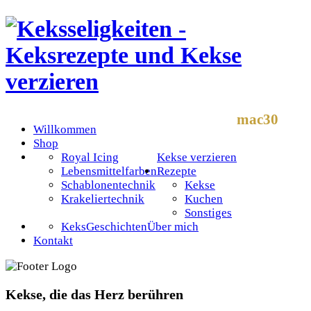
mac30
Willkommen
Shop
Royal Icing
Kekse verzieren
Lebensmittelfarben
Rezepte
Schablonentechnik
Kekse
Krakeliertechnik
Kuchen
Sonstiges
KeksGeschichten
Über mich
Kontakt
Kekse, die das Herz berühren