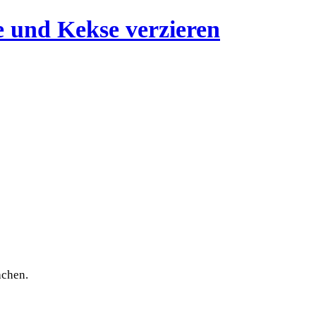
achen.