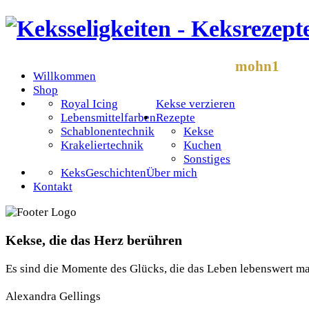
mohn1
Willkommen
Shop
Royal Icing
Kekse verzieren
Lebensmittelfarben
Rezepte
Schablonentechnik
Kekse
Krakeliertechnik
Kuchen
Sonstiges
KeksGeschichten
Über mich
Kontakt
Kekse, die das Herz berühren
Es sind die Momente des Glücks, die das Leben lebenswert m
Alexandra Gellings