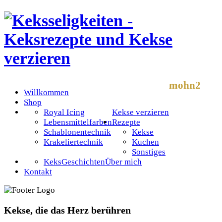
mohn2
Willkommen
Shop
Royal Icing
Kekse verzieren
Lebensmittelfarben
Rezepte
Schablonentechnik
Kekse
Krakeliertechnik
Kuchen
Sonstiges
KeksGeschichten
Über mich
Kontakt
Kekse, die das Herz berühren