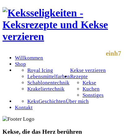
einh7
Willkommen
Shop
Royal Icing
Kekse verzieren
Lebensmittelfarben
Rezepte
Schablonentechnik
Kekse
Krakeliertechnik
Kuchen
Sonstiges
KeksGeschichten
Über mich
Kontakt
Kekse, die das Herz berühren