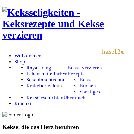
hase12x
Willkommen
Shop
Royal Icing
Kekse verzieren
Lebensmittelfarben
Rezepte
Schablonentechnik
Kekse
Krakeliertechnik
Kuchen
Sonstiges
KeksGeschichten
Über mich
Kontakt
Kekse, die das Herz berühren