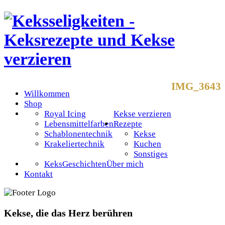
IMG_3643
Willkommen
Shop
Royal Icing
Kekse verzieren
Lebensmittelfarben
Rezepte
Schablonentechnik
Kekse
Krakeliertechnik
Kuchen
Sonstiges
KeksGeschichten
Über mich
Kontakt
Kekse, die das Herz berühren