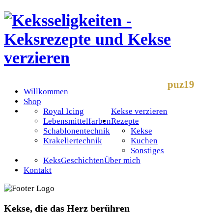
puz19
Willkommen
Shop
Royal Icing
Kekse verzieren
Lebensmittelfarben
Rezepte
Schablonentechnik
Kekse
Krakeliertechnik
Kuchen
Sonstiges
KeksGeschichten
Über mich
Kontakt
Kekse, die das Herz berühren