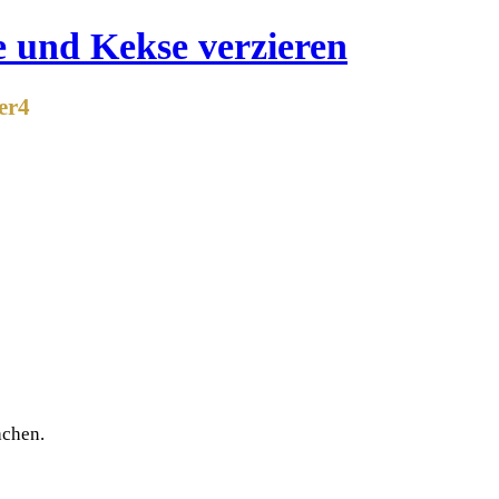
der4
achen.