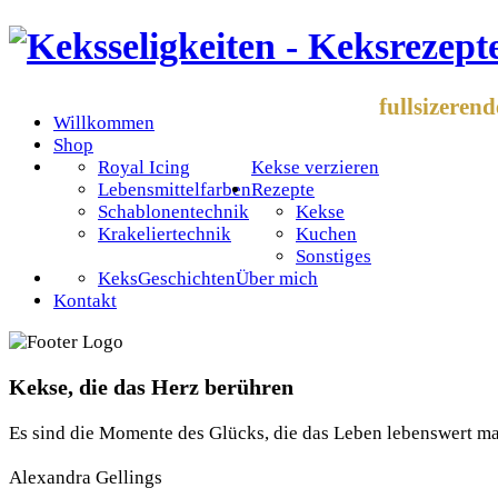
fullsizeren
Willkommen
Shop
Royal Icing
Kekse verzieren
Lebensmittelfarben
Rezepte
Schablonentechnik
Kekse
Krakeliertechnik
Kuchen
Sonstiges
KeksGeschichten
Über mich
Kontakt
Kekse, die das Herz berühren
Es sind die Momente des Glücks, die das Leben lebenswert m
Alexandra Gellings