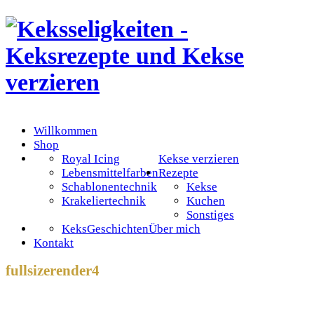
Willkommen
Shop
Royal Icing
Kekse verzieren
Lebensmittelfarben
Rezepte
Schablonentechnik
Kekse
Krakeliertechnik
Kuchen
Sonstiges
KeksGeschichten
Über mich
Kontakt
fullsizerender4