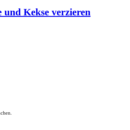
achen.