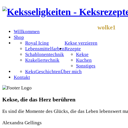
wolke1
Willkommen
Shop
Royal Icing
Kekse verzieren
Lebensmittelfarben
Rezepte
Schablonentechnik
Kekse
Krakeliertechnik
Kuchen
Sonstiges
KeksGeschichten
Über mich
Kontakt
Kekse, die das Herz berühren
Es sind die Momente des Glücks, die das Leben lebenswert m
Alexandra Gellings