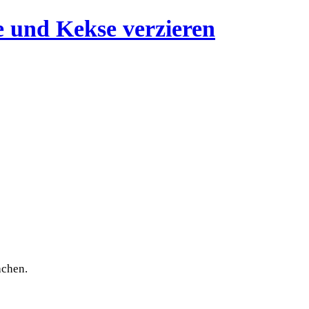
achen.