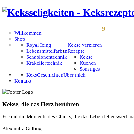
9
Willkommen
Shop
Royal Icing
Kekse verzieren
Lebensmittelfarben
Rezepte
Schablonentechnik
Kekse
Krakeliertechnik
Kuchen
Sonstiges
KeksGeschichten
Über mich
Kontakt
Kekse, die das Herz berühren
Es sind die Momente des Glücks, die das Leben lebenswert m
Alexandra Gellings