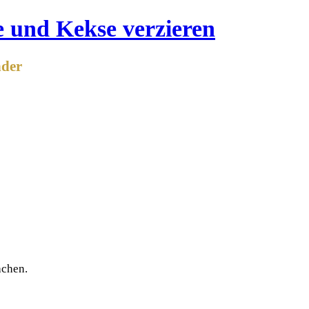
nder
achen.