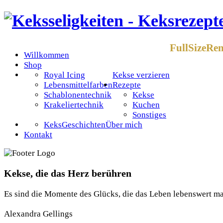
FullSizeRe
Willkommen
Shop
Royal Icing
Kekse verzieren
Lebensmittelfarben
Rezepte
Schablonentechnik
Kekse
Krakeliertechnik
Kuchen
Sonstiges
KeksGeschichten
Über mich
Kontakt
Kekse, die das Herz berühren
Es sind die Momente des Glücks, die das Leben lebenswert m
Alexandra Gellings