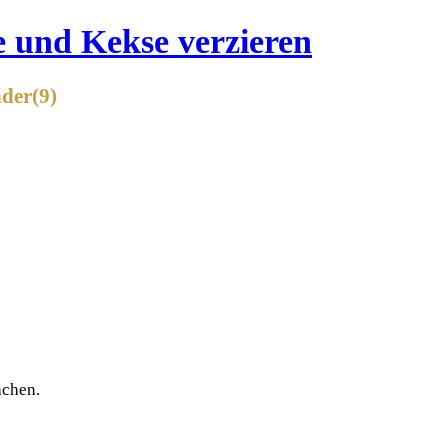
der(9)
achen.