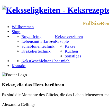
FullSizeRen
Willkommen
Shop
Royal Icing
Kekse verzieren
Lebensmittelfarben
Rezepte
Schablonentechnik
Kekse
Krakeliertechnik
Kuchen
Sonstiges
KeksGeschichten
Über mich
Kontakt
Kekse, die das Herz berühren
Es sind die Momente des Glücks, die das Leben lebenswert m
Alexandra Gellings