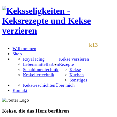
k13
Willkommen
Shop
Royal Icing
Kekse verzieren
Lebensmittelfarben
Rezepte
Schablonentechnik
Kekse
Krakeliertechnik
Kuchen
Sonstiges
KeksGeschichten
Über mich
Kontakt
Kekse, die das Herz berühren