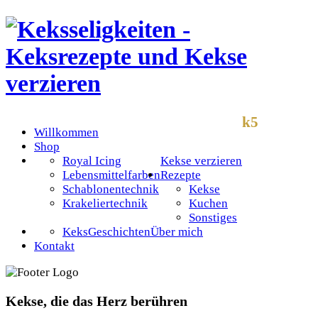
k5
Willkommen
Shop
Royal Icing
Kekse verzieren
Lebensmittelfarben
Rezepte
Schablonentechnik
Kekse
Krakeliertechnik
Kuchen
Sonstiges
KeksGeschichten
Über mich
Kontakt
Kekse, die das Herz berühren