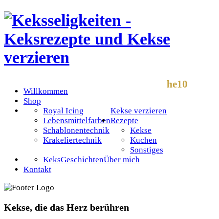
he10
Willkommen
Shop
Royal Icing
Kekse verzieren
Lebensmittelfarben
Rezepte
Schablonentechnik
Kekse
Krakeliertechnik
Kuchen
Sonstiges
KeksGeschichten
Über mich
Kontakt
Kekse, die das Herz berühren