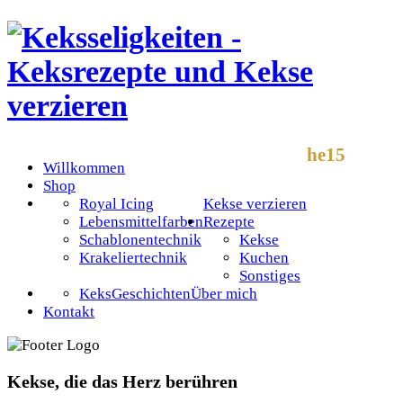
he15
Willkommen
Shop
Royal Icing
Kekse verzieren
Lebensmittelfarben
Rezepte
Schablonentechnik
Kekse
Krakeliertechnik
Kuchen
Sonstiges
KeksGeschichten
Über mich
Kontakt
Kekse, die das Herz berühren