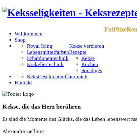
FullSizeRe
Willkommen
Shop
Royal Icing
Kekse verzieren
Lebensmittelfarben
Rezepte
Schablonentechnik
Kekse
Krakeliertechnik
Kuchen
Sonstiges
KeksGeschichten
Über mich
Kontakt
Kekse, die das Herz berühren
Es sind die Momente des Glücks, die das Leben lebenswert m
Alexandra Gellings