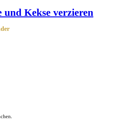
nder
achen.