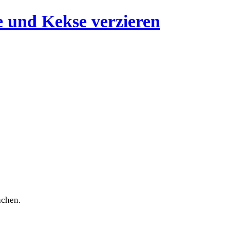
achen.