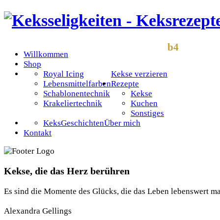
b4
Willkommen
Shop
Royal Icing
Kekse verzieren
Lebensmittelfarben
Rezepte
Schablonentechnik
Kekse
Krakeliertechnik
Kuchen
Sonstiges
KeksGeschichten
Über mich
Kontakt
Kekse, die das Herz berühren
Es sind die Momente des Glücks, die das Leben lebenswert m
Alexandra Gellings