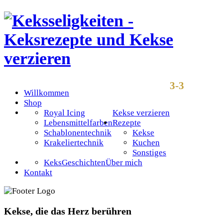
3-3
Willkommen
Shop
Royal Icing
Kekse verzieren
Lebensmittelfarben
Rezepte
Schablonentechnik
Kekse
Krakeliertechnik
Kuchen
Sonstiges
KeksGeschichten
Über mich
Kontakt
Kekse, die das Herz berühren