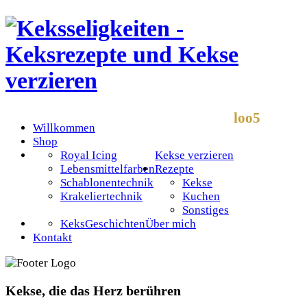
loo5
Willkommen
Shop
Royal Icing
Kekse verzieren
Lebensmittelfarben
Rezepte
Schablonentechnik
Kekse
Krakeliertechnik
Kuchen
Sonstiges
KeksGeschichten
Über mich
Kontakt
Kekse, die das Herz berühren